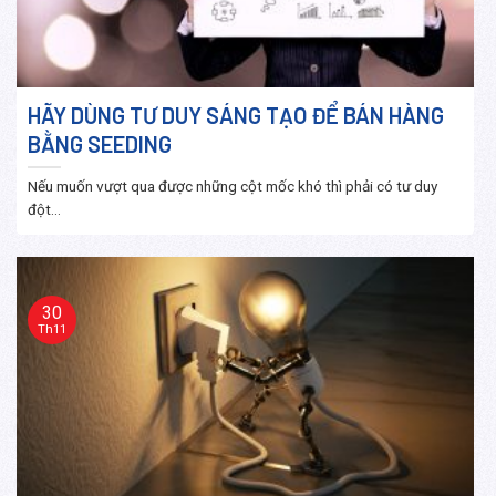
HÃY DÙNG TƯ DUY SÁNG TẠO ĐỂ BÁN HÀNG
BẰNG SEEDING
Nếu muốn vượt qua được những cột mốc khó thì phải có tư duy
đột...
30
Th11