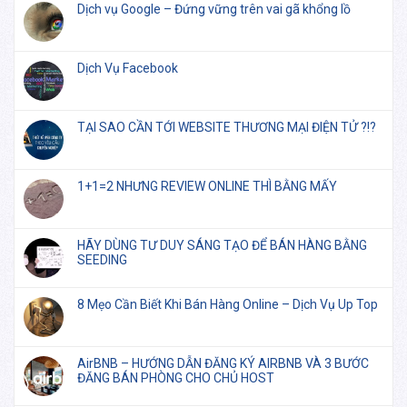
Dịch vụ Google – Đứng vững trên vai gã khổng lồ
Dịch Vụ Facebook
TẠI SAO CẦN TỚI WEBSITE THƯƠNG MẠI ĐIỆN TỬ ?!?
1+1=2 NHƯNG REVIEW ONLINE THÌ BẰNG MẤY
HÃY DÙNG TƯ DUY SÁNG TẠO ĐỂ BÁN HÀNG BẰNG
SEEDING
8 Mẹo Cần Biết Khi Bán Hàng Online – Dịch Vụ Up Top
AirBNB – HƯỚNG DẪN ĐĂNG KÝ AIRBNB VÀ 3 BƯỚC
ĐĂNG BÁN PHÒNG CHO CHỦ HOST